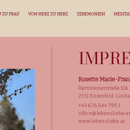
 ZU FRAU
VON HERZ ZU HERZ
ZEREMONIEN
MEDITA
IMPR
Rosette Marie-Fran
​Hernsteinerstraße 12A
2551 Enzesfeld-Lind
+43 676 644 799 1
office@lebensliebe.a
www.lebensliebe.at