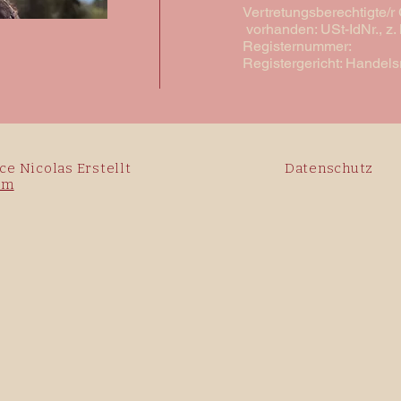
Vertretungsberechtigte/r 
vorhanden: USt-IdNr., z.
Registernummer:
Registergericht: Handels
e Nicolas Erstellt
Datenschutz
om