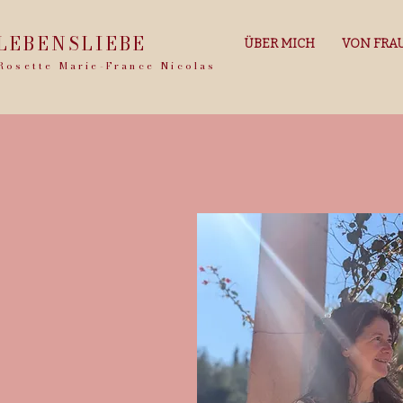
LEBENSLIEBE
ÜBER MICH
VON FRAU
Rosette Marie-France Nicolas